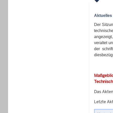
Aktuelles
Der Sitzu
technisch
angezeigt
veraltet u
der schri
diesbezügl
Maßgeblic
Technisch
Das Akten
Letzte Akt