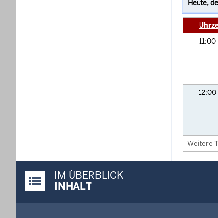
Uhrze
11:00
12:00
Weitere T
IM ÜBERBLICK
Justiz-Portal im Überblick:
INHALT