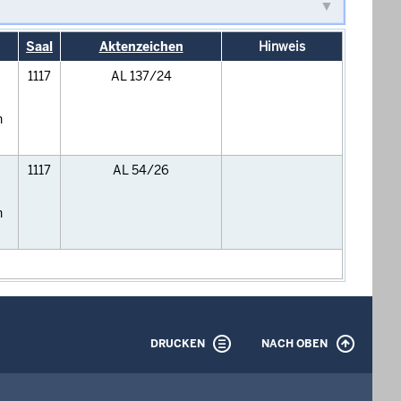
Saal
Aktenzeichen
Hinweis
1117
AL 137/24
h
1117
AL 54/26
h
DRUCKEN
NACH OBEN