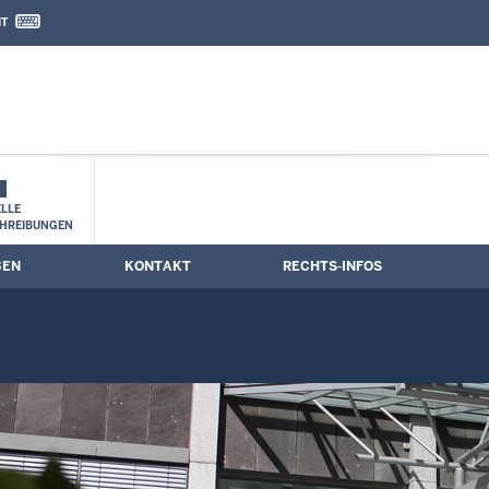
IT
nd Kontaktformular
en: Sitzungstermine
LLE
HREIBUNGEN
BEN
KONTAKT
RECHTS-INFOS