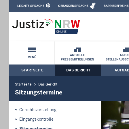
Direkt zum Inhalt
LEICHTE SPRACHE
GEBÄRDENSPRACHE
BARRIEREFREIHE
Leichte Sprache, Gebärdensprachenvideo u
Landessozialgericht Nordrhein-Westfal
Schnellnavigation mit Volltext-Suche
AKTUELLE
AKTUE
MENÜ
PRESSEMITTEILUNGEN
STELLENAUSSC
STARTSEITE
DAS GERICHT
AUFGA
Hauptmenü: Hauptnavigation
Startseite
Das Gericht
Sitzungstermine
Gerichtsvorstellung
Eingangskontrolle
Sitzungstermine