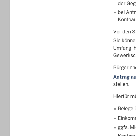
der Geg
bei Ant
Kontoau
Vor den S
Sie könne
Umfang ih
Gewerksch
Bürgerinn
Antrag au
stellen.
Hierfür m
Belege ü
Einkom
ggfs. Mi