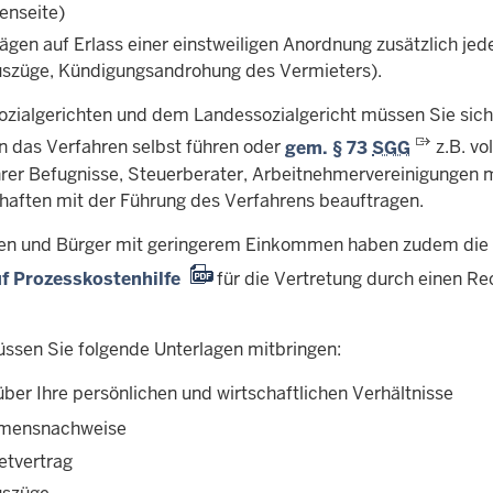
enseite)
rägen auf Erlass einer einstweiligen Anordnung zusätzlich je
szüge, Kündigungsandrohung des Vermieters).
ozialgerichten und dem Landessozialgericht müssen Sie sich 
n das Verfahren selbst führen oder
gem. § 73
SGG
z.B. vo
rer Befugnisse, Steuerberater, Arbeitnehmervereinigungen m
aften mit der Führung des Verfahrens beauftragen.
en und Bürger mit geringerem Einkommen haben zudem die Mö
f Prozesskostenhilfe
für die Vertretung durch einen Re
üssen Sie folgende Unterlagen mitbringen:
ber Ihre persönlichen und wirtschaftlichen Verhältnisse
mensnachweise
etvertrag