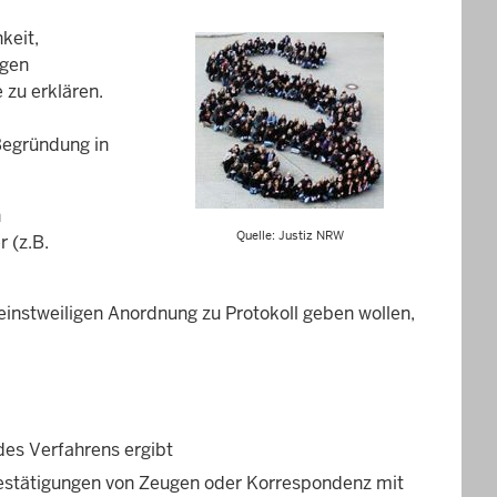
keit,
igen
 zu erklären.
Begründung in
n
Quelle: Justiz NRW
 (z.B.
 einstweiligen Anordnung zu Protokoll geben wollen,
des Verfahrens ergibt
estätigungen von Zeugen oder Korrespondenz mit