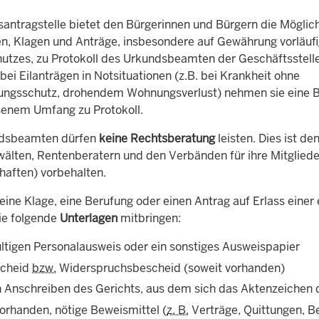
santragstelle bietet den Bürgerinnen und Bürgern die Möglich
n, Klagen und Anträge, insbesondere auf Gewährung vorläuf
utzes, zu Protokoll des Urkundsbeamten der Geschäftsstelle
bei Eilanträgen in Notsituationen (z.B. bei Krankheit ohne
ungsschutz, drohendem Wohnungsverlust) nehmen sie eine 
enem Umfang zu Protokoll.
ndsbeamten dürfen
keine Rechtsberatung
leisten. Dies ist de
älten, Rentenberatern und den Verbänden für ihre Mitglieder
aften) vorbehalten.
ine Klage, eine Berufung oder einen Antrag auf Erlass einer
ie folgende
Unterlagen
mitbringen:
ültigen Personalausweis oder ein sonstiges Ausweispapier
scheid
bzw.
Widerspruchsbescheid (soweit vorhanden)
in Anschreiben des Gerichts, aus dem sich das Aktenzeichen 
vorhanden, nötige Beweismittel (
z. B.
Verträge, Quittungen, B