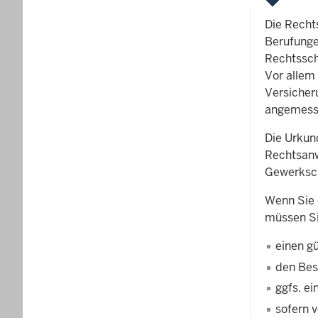
Die Recht
Berufunge
Rechtssch
Vor allem 
Versicher
angemess
Die Urku
Rechtsanw
Gewerksch
Wenn Sie e
müssen S
einen g
den Be
ggfs. e
sofern 