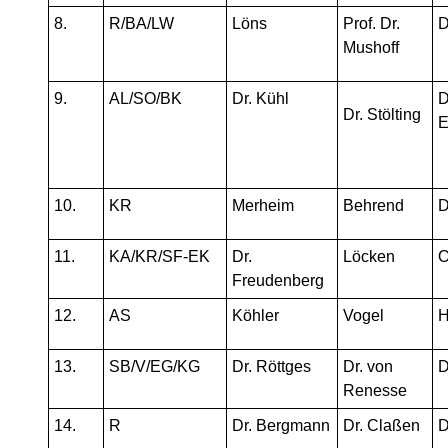
8.
R/BA/LW
Löns
Prof. Dr.
D
Mushoff
9.
AL/SO/BK
Dr. Kühl
D
Dr. Stölting
E
10.
KR
Merheim
Behrend
D
11.
KA/KR/SF-EK
Dr.
Löcken
O
Freudenberg
12.
AS
Köhler
Vogel
H
13.
SB/V/EG/KG
Dr. Röttges
Dr. von
D
Renesse
14.
R
Dr. Bergmann
Dr. Claßen
D