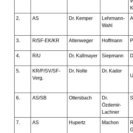
W
K
2.
AS
Dr. Kemper
Lehrmann-
A
Wahl
3.
R/SF-EK/KR
Altenweger
Hoffmann
P
4.
R/U
Dr. Kallmayer
Siepmann
D
5
.
KR/P/SV/SF-
Dr. Nolte
Dr. Kador
U
Verg.
6.
AS/SB
Ottersbach
Dr.
Özdemir-
Lachner
7.
AS
Hupertz
Machon
R
G