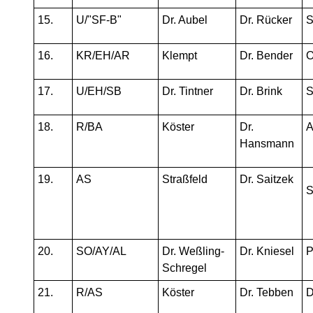
15.
U/"SF-B"
Dr. Aubel
Dr. Rücker
S
16.
KR/EH/AR
Klempt
Dr. Bender
17.
U/EH/SB
Dr. Tintner
Dr. Brink
S
18.
R/BA
Köster
Dr.
A
Hansmann
19.
AS
Straßfeld
Dr. Saitzek
S
20.
SO/AY/AL
Dr. Weßling-
Dr. Kniesel
P
Schregel
21.
R/AS
Köster
Dr. Tebben
D