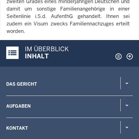
zweiten Grades eines minderjährigen Deutschen und
damit um sonstige Familienangehörige in einer
Seitenlinie i.S.d. AufenthG gehandelt. Ihnen sei
zudem ein Visum zwecks Familiennachzuges erteilt
worden.
IM ÜBERBLICK
Justiz-Portal im Überblick:
INHALT
DAS GERICHT
AUFGABEN
KONTAKT